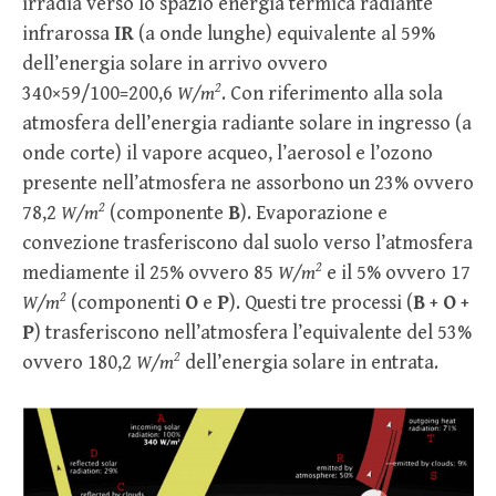
irradia verso lo spazio energia termica radiante
infrarossa
IR
(a onde lunghe) equivalente al 59%
dell’energia solare in arrivo ovvero
2
340×59/100=200,6
W/m
. Con riferimento alla sola
atmosfera dell’energia radiante solare in ingresso (a
onde corte) il vapore acqueo, l’aerosol e l’ozono
presente nell’atmosfera ne assorbono un 23% ovvero
2
78,2
W/m
(componente
B
). Evaporazione e
convezione trasferiscono dal suolo verso l’atmosfera
2
mediamente il 25% ovvero 85
W/m
e il 5% ovvero 17
2
W/m
(componenti
O
e
P
). Questi tre processi (
B
+
O
+
P
) trasferiscono nell’atmosfera l’equivalente del 53%
2
ovvero 180,2
W/m
dell’energia solare in entrata.