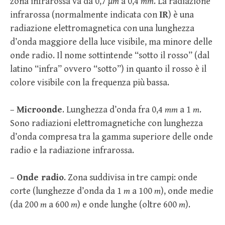
zona infrarossa va da 0,7
µm
a 0,4
mm
. La radiazione
infrarossa (normalmente indicata con
IR
) è una
radiazione elettromagnetica con una lunghezza
d’onda maggiore della luce visibile, ma minore delle
onde radio. Il nome sottintende “sotto il rosso” (dal
latino “infra” ovvero “sotto”) in quanto il rosso è il
colore visibile con la frequenza più bassa.
–
Microonde
. Lunghezza d’onda fra 0,4
mm
a 1
m
.
Sono radiazioni elettromagnetiche con lunghezza
d’onda compresa tra la gamma superiore delle onde
radio e la radiazione infrarossa.
–
Onde radio
. Zona suddivisa in tre campi: onde
corte (lunghezze d’onda da 1
m
a 100
m
), onde medie
(da 200
m
a 600
m
) e onde lunghe (oltre 600
m
).