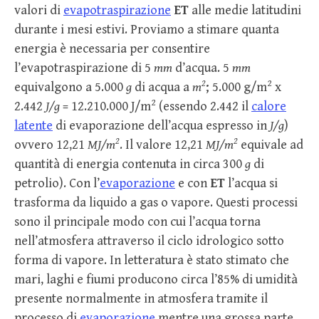
valori di
evapotraspirazione
ET
alle medie latitudini
durante i mesi estivi. Proviamo a stimare quanta
energia è necessaria per consentire
l’evapotraspirazione di 5
mm
d’acqua. 5
mm
2
2
equivalgono a 5.000
g
di acqua a
m
; 5.000 g/m
x
2
2.442
J/g
= 12.210.000 J/m
(essendo 2.442 il
calore
latente
di evaporazione dell’acqua espresso in
J/g
)
2
2
ovvero 12,21
MJ/m
. Il valore 12,21
MJ/m
equivale ad
quantità di energia contenuta in circa 300
g
di
petrolio). Con l’
evaporazione
e con
ET
l’acqua si
trasforma da liquido a gas o vapore. Questi processi
sono il principale modo con cui l’acqua torna
nell’atmosfera attraverso il ciclo idrologico sotto
forma di vapore. In letteratura è stato stimato che
mari, laghi e fiumi producono circa l’85% di umidità
presente normalmente in atmosfera tramite il
processo di
evaporazione
mentre una grossa parte