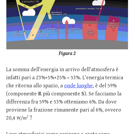
Figura 2
La somma dell’energia in arrivo dell’atmosfera è
infatti pari a 23%+5%+25% = 53%. L’energia termica
che ritorna allo spazio, a
onde lunghe
, è del 59%
(componente
R
più componente
S
). Se facciamo la
differenza fra 59% e 53% otteniamo 6%. Da dove
proviene la frazione rimanente pari al 6%, ovvero
2
20,4
W/m
?