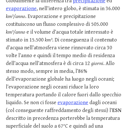
Globalmente la differenza tra
precipitazione
ed
evaporazione
, nell’intero globo, è stimata in 36.000
km³/anno
. Evaporazione e precipitazione
costituiscono un flusso complessivo di 505.000
km³/anno
e il volume d’acqua totale interessato è
stimato in 15.500
km³
. Di conseguenza il contenuto
d’acqua nell’atmosfera viene rinnovato circa 30
volte l’anno e quindi il tempo medio di residenza
dell’acqua nell’atmosfera è di circa 12
giorni
. Allo
stesso modo, sempre in media, l’86%
dell’evaporazione globale ha luogo negli oceani;
l’evaporazione negli oceani riduce la loro
temperatura portando il calore fuori dallo specchio
liquido. Se non ci fosse
evaporazione
dagli oceani
(col conseguente raffreddamento degli stessi) l’
ESN
descritto in precedenza porterebbe la temperatura
superficiale del suolo a 67°C e quindi ad una