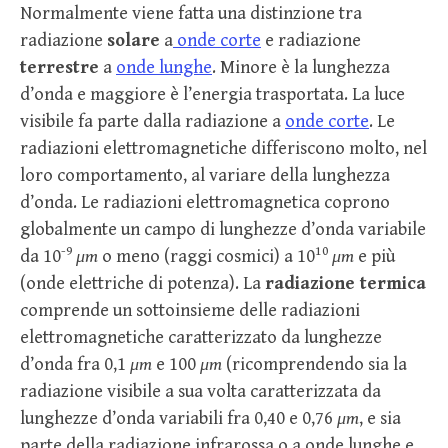
Normalmente viene fatta una distinzione tra
radiazione
solare
a
onde corte
e radiazione
terrestre
a
onde lunghe
. Minore è la lunghezza
d’onda e maggiore è l’energia trasportata. La luce
visibile fa parte dalla radiazione a
onde corte
. Le
radiazioni elettromagnetiche differiscono molto, nel
loro comportamento, al variare della lunghezza
d’onda. Le radiazioni elettromagnetica coprono
globalmente un campo di lunghezze d’onda variabile
-9
10
da 10
μm
o meno (raggi cosmici) a 10
μm
e più
(onde elettriche di potenza). La
radiazione termica
comprende un sottoinsieme delle radiazioni
elettromagnetiche caratterizzato da lunghezze
d’onda fra 0,1
μm
e 100
μm
(ricomprendendo sia la
radiazione visibile a sua volta caratterizzata da
lunghezze d’onda variabili fra 0,40 e 0,76
μm
, e sia
parte della radiazione infrarossa o a onde lunghe e