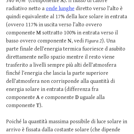
340
W/m
(componente
A
). Il flusso di calore
radiativo netto a
onde lunghe
diretto verso l’alto è
quindi equivalente al 17% della luce solare in entrata
(ovvero 117% in uscita verso l’alto ovvero
componente
M
sottratto 100% in entrata verso il
basso ovvero componente
N
, vedi
Figura 2
). Una
parte finale dell’energia termica fuoriesce d asubito
direttamente nello spazio mentre il resto viene
trasferito a livelli sempre più alti dell’atmosfera
finché l’energia che lascia la parte superiore
dell’atmosfera non corrisponde alla quantità di
energia solare in entrata (differenza fra
componente
A
e componente
D
uguale alla
componente
T
).
Poiché la quantità massima possibile di luce solare in
arrivo è fissata dalla costante solare (che dipende