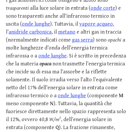
I gas atmosferici come ossigeno e azoto sono
trasparenti
alla luce solare in entrata (
onde corte
) e
sono trasparenti anche all’infrarosso termico in
uscita (
onde lunghe
). Tuttavia, il
vapore acqueo
,
l’
anidride carbonica
, il
metano
e altri gas in traccia
(normalmente indicati come
gas serra
) sono
opachi
a
molte lunghezze d’onda dell’energia termica
infrarossa o a
onde lunghe
. Si è scritto in precedenza
che la materia
opaca
non trasmette l’energia termica
che incide su di essa ma l’assorbe e la riflette
solamente. Il suolo irradia verso l’alto l’equivalente
netto del 17% dell’energia solare in entrata come
infrarosso termico o a
onde lunghe
(componente
M
meno componente
N
). Tuttavia, la quantità che
fuoriesce direttamente nello spazio rappresenta solo
2
il 12%, ovvero 40,8
W/m
, dell’energia solare in
entrata (componente
Q
). La frazione rimanente,