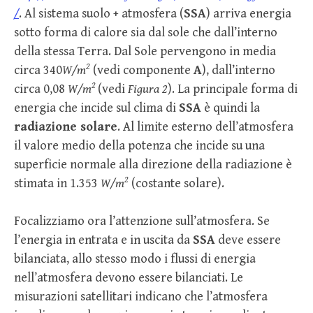
/
. Al sistema suolo + atmosfera (
SSA
) arriva energia
sotto forma di calore sia dal sole che dall’interno
della stessa Terra. Dal Sole pervengono in media
2
circa 340
W/m
(vedi componente
A
), dall’interno
2
circa 0,08
W/m
(vedi
Figura 2
). La principale forma di
energia che incide sul clima di
SSA
è quindi la
radiazione solare
. Al limite esterno dell’atmosfera
il valore medio della potenza che incide su una
superficie normale alla direzione della radiazione è
2
stimata in 1.353
W/m
(costante solare).
Focalizziamo ora l’attenzione sull’atmosfera. Se
l’energia in entrata e in uscita da
SSA
deve essere
bilanciata, allo stesso modo i flussi di energia
nell’atmosfera devono essere bilanciati. Le
misurazioni satellitari indicano che l’atmosfera