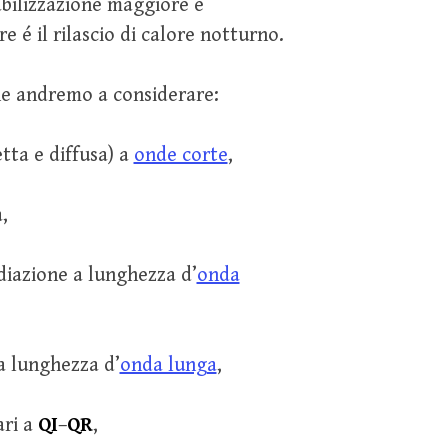
abilizzazione maggiore è
é il rilascio di calore notturno.
he andremo a considerare:
etta e diffusa) a
onde corte
,
,
diazione a lunghezza d’
onda
a lunghezza d’
onda lunga
,
ari a
QI
–
QR
,