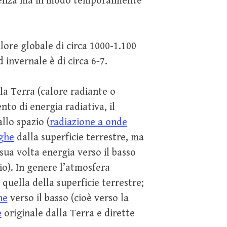
guenza ma in modo temporalmente
lore globale di circa 1000-1.100
d invernale è di circa 6-7.
la Terra (calore radiante o
nto di energia radiativa, il
llo spazio (
radiazione a onde
ghe
dalla superficie terrestre, ma
sua volta energia verso il basso
zio). In genere l’atmosfera
quella della superficie terrestre;
he
verso il basso (cioè verso la
e
originale dalla Terra e dirette