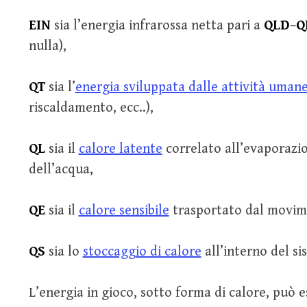
EIN
sia l’energia infrarossa netta pari a
QLD
–
Q
nulla),
QT
sia l’
energia sviluppata dalle attività uman
riscaldamento, ecc..),
QL
sia il
calore latente
correlato all’evaporazi
dell’acqua,
QE
sia il
calore sensibile
trasportato dal movime
QS
sia lo
stoccaggio di calore
all’interno del sis
L’energia in gioco, sotto forma di calore, può e