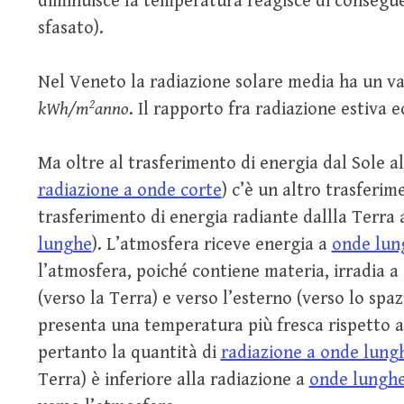
diminuisce la temperatura reagisce di conse
sfasato).
Nel Veneto la radiazione solare media ha un va
2
kWh/m
anno
. Il rapporto fra radiazione estiva e
Ma oltre al trasferimento di energia dal Sole al
radiazione a onde corte
) c’è un altro trasferime
trasferimento di energia radiante dallla Terra a
lunghe
). L’atmosfera riceve energia a
onde lun
l’atmosfera, poiché contiene materia, irradia a 
(verso la Terra) e verso l’esterno (verso lo spa
presenta una temperatura più fresca rispetto a 
pertanto la quantità di
radiazione a onde lung
Terra) è inferiore alla radiazione a
onde lungh