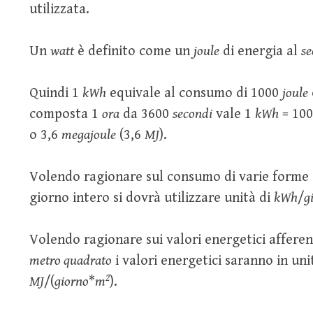
utilizzata.
Un
watt
è definito come un
joule
di energia al
se
Quindi 1
kWh
equivale al consumo di 1000
joule
composta 1
ora
da 3600
secondi
vale 1
kWh
= 100
o 3,6
megajoule
(3,6
MJ
).
Volendo ragionare sul consumo di varie forme 
giorno intero si dovrà utilizzare unità di
kWh
/
g
Volendo ragionare sui valori energetici afferent
metro quadrato
i valori energetici saranno in uni
2
MJ
/(
giorno
*
m
).