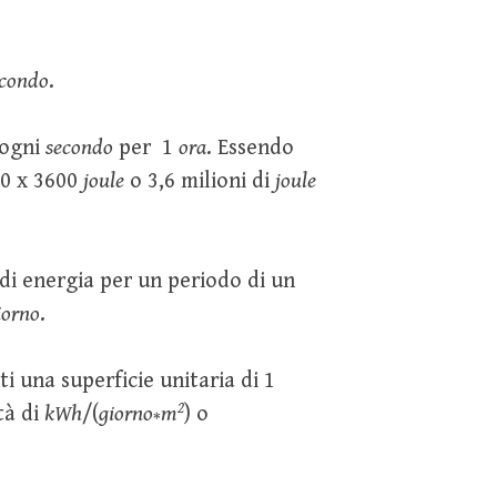
condo
.
ogni
secondo
per 1
ora
. Essendo
0 x 3600
joule
o 3,6 milioni di
joule
di energia per un periodo di un
iorno
.
i una superficie unitaria di 1
2
tà di
kWh
/(
giorno
m
) o
*