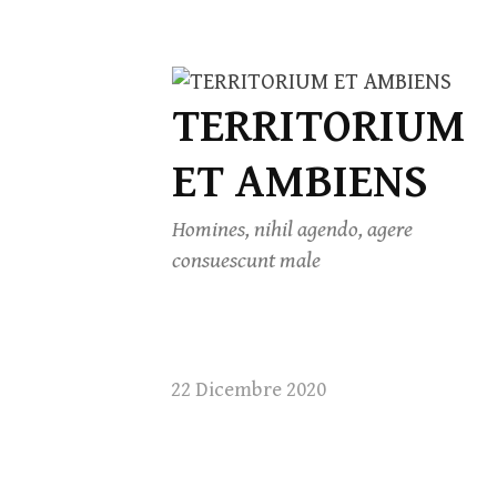
Skip
TERRITORIUM
to
content
ET AMBIENS
Homines, nihil agendo, agere
consuescunt male
22 Dicembre 2020