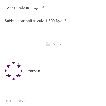
-3
Torba: vale 800
kg
m
*
-3
Sabbia compatta: vale 1.800
kg
m
*
Aiuti
paron
Post
OLDER POST