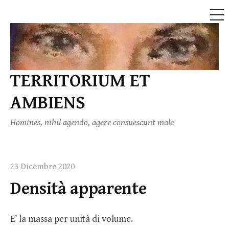
ME
Skip
to
content
TERRITORIUM ET
AMBIENS
Homines, nihil agendo, agere consuescunt male
23 Dicembre 2020
Densità apparente
E’ la massa per unità di volume.