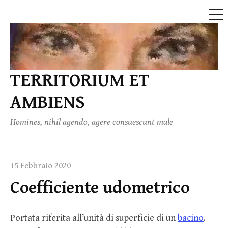
ME
Skip
to
content
TERRITORIUM ET
AMBIENS
Homines, nihil agendo, agere consuescunt male
15 Febbraio 2020
Coefficiente udometrico
Portata riferita all’unità di superficie di un
bacino
.