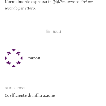
Normalmente espresso in
(l/s)/ha
, ovvero
litri per
secondo per ettaro
.
Aiuti
paron
Post
OLDER POST
Coefficiente di infiltrazione
navigation